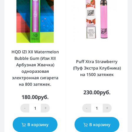
HQD IZI XII Watermelon
Bubble Gum (Изи XII
Puff Xtra Strawberry
Арбузная Жвачка)
(Пуф Экстра Клубника)
одноразовая
на 1500 затяжек
электронная сигарета
на 800 затяжек.
230.00руб.
180.00руб.
-
+
-
+
В корзину
В корзину