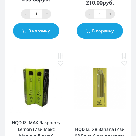
210.00руб.
-
+
-
+
В корзину
В корзину
HQD IZI MAX Raspberry
Lemon (Изи Макс
HQD IZI X8 Banana (Изи
Малина Лимон)
Х8 Банан) одноразовая