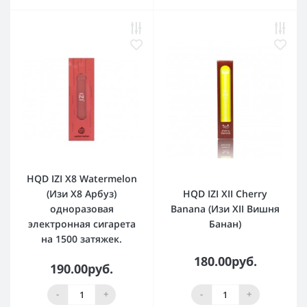
HQD IZI X8 Watermelon
(Изи Х8 Арбуз)
HQD IZI XII Cherry
одноразовая
Banana (Изи XII Вишня
электронная сигарета
Банан)
на 1500 затяжек.
180.00руб.
190.00руб.
-
+
-
+