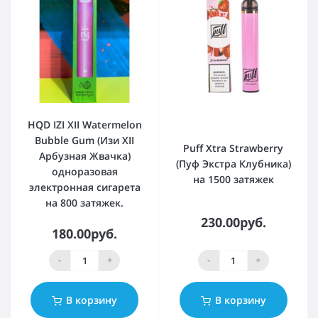
HQD IZI XII Watermelon
Bubble Gum (Изи XII
Puff Xtra Strawberry
Арбузная Жвачка)
(Пуф Экстра Клубника)
одноразовая
на 1500 затяжек
электронная сигарета
на 800 затяжек.
230.00руб.
180.00руб.
-
+
-
+
В корзину
В корзину