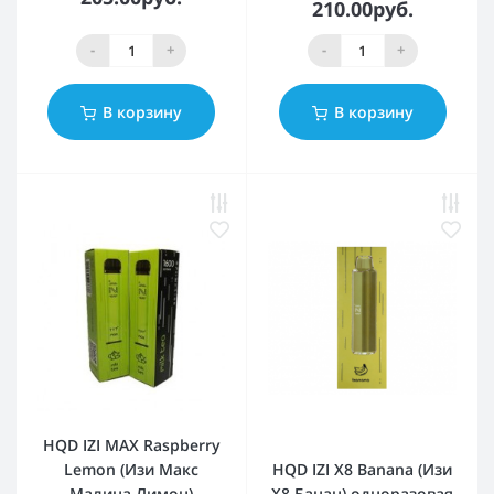
210.00руб.
-
+
-
+
В корзину
В корзину
HQD IZI MAX Raspberry
Lemon (Изи Макс
HQD IZI X8 Banana (Изи
Малина Лимон)
Х8 Банан) одноразовая