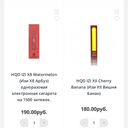
HQD IZI X8 Watermelon
(Изи Х8 Арбуз)
HQD IZI XII Cherry
одноразовая
Banana (Изи XII Вишня
электронная сигарета
Банан)
на 1500 затяжек.
180.00руб.
190.00руб.
-
+
-
+