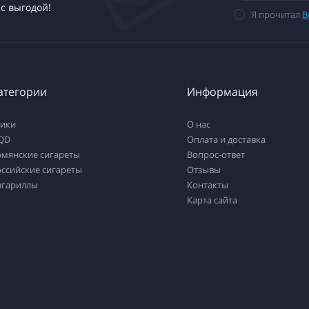
с выгодой!
Я прочитал
В
атегории
Информация
тики
О нас
QD
Оплата и доставка
рмянские сигареты
Вопрос-ответ
ссийские сигареты
Отзывы
игариллы
Контакты
Карта сайта