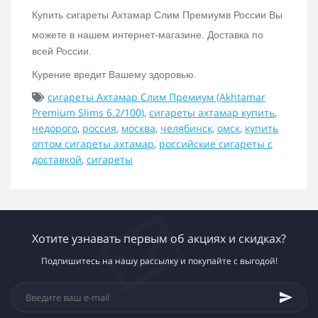
Купить сигареты Ахтамар Слим Премиум
в России Вы
можете в нашем интернет-магазине.
Доставка по
всей России.
Курение вредит Вашему здоровью.
сигареты Ахтамар Слим Премиум (Akhtamar
Premium Slims 6.2/100)
,
сигареты ахтамар купить
,
недорого
,
россия
,
москва
,
челябинск
,
омск
,
купить
оптом сигареты ахтамар
,
российские сигареты с
доставкой
,
сигареты
Хотите узнавать первым об акциях и скидках?
Подпишитесь на нашу рассылку и покупайте с выгодой!