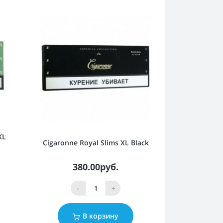
XL
Cigaronne Royal Slims XL Black
380.00руб.
-
+
В корзину