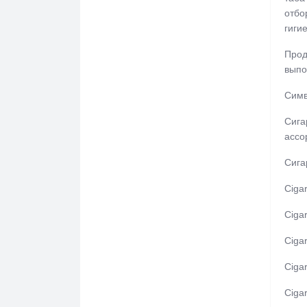
Марко Поло
отбо
гиги
Монтана (Montana Heritage)
Прод
Пётр Первый
выпо
Русский Стиль
Симв
Тройка
Сига
ассо
Чапман (CHAPMAN)
Сига
Чероки (Cherokee)
Ciga
Ява
Ciga
Ciga
Ciga
Ciga