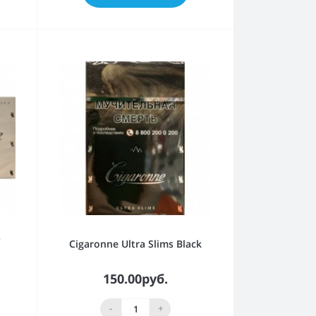
L
Cigaronne Ultra Slims Black
150.00руб.
-
+