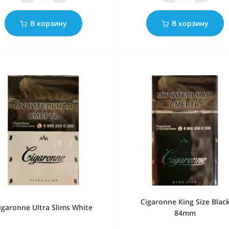
В корзину
В корзину
Cigaronne Кing Size Blac
igaronne Ultra Slims White
84mm