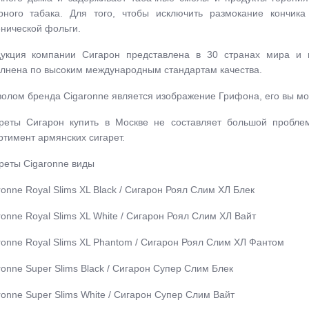
рного табака. Для того, чтобы исключить размокание кончик
енической фольги.
укция компании Сигарон представлена в 30 странах мира и п
лнена по высоким международным стандартам качества.
олом бренда Cigaronne является изображение Грифона, его вы мо
реты Сигарон купить в Москве не составляет большой пробле
ртимент армянских сигарет.
реты Cigaronne виды
ronne Royal Slims XL Black / Сигарон Роял Слим ХЛ Блек
ronne Royal Slims XL White / Сигарон Роял Слим ХЛ Вайт
ronne Royal Slims XL Phantom / Сигарон Роял Слим ХЛ Фантом
ronne Super Slims Black / Сигарон Супер Слим Блек
ronne Super Slims White / Сигарон Супер Слим Вайт