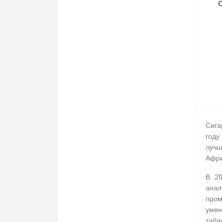
С
Tradition
Vogue (Вог)
West
Winston
Донской Табак
Капитан Блэк (Captain Black)
Комплимент (Compliment)
Сига
году
Корсар (Corsar of the Queen)
лучш
Афри
Кресты
В 20
Крымские Сигареты
анал
пром
Макинтош (Mackintosh)
умен
таба