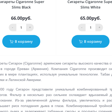
игареты Cigaronne Super
Сигареты Cigaronne Supe
Slims Black
Slims White
66.00руб.
65.00руб.
-
+
-
+
В корзину
В корзину
реты Сигарон (Cigaronne) армянские сигареты высокого качества о
 в городе Ереван (Армения). Компания Cigaronne производит с
их в мире плантациях, используя уникальные технологии. Табак 
ки и Латинской Америки.
00 году Сигарон представили уникальный комбинированный т
огов. Фильтр в несколько раз сильнее охлаждает вдыхаемый 
окании. Из-за увеличенной длины фильтра, увеличилось и ра
ьшает риск попадания дыма в глаза. Комбинированный тройно
чного дыма и задерживает табачные смолы и продукты горения