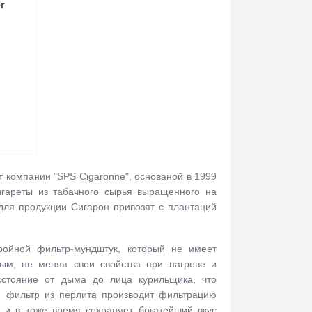
r
т компании "SPS Cigaronne", основаной в 1999
игареты из табачного сырья выращенного на
для продукции Сигарон привозят с плантаций
ройной фильтр-мундштук, который не имеет
дым, не меняя свои свойства при нагреве и
сстояние от дыма до лица курильщика, что
й фильтр из перлита производит фильтрацию
 и в тоже время сохраняет богатейший вкус