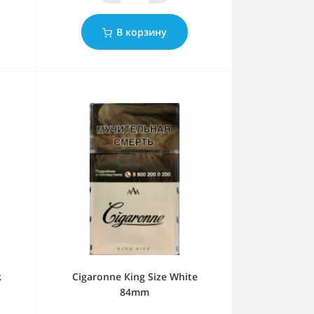
В корзину
k
Cigaronne Кing Size White
84mm