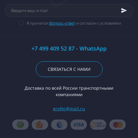
Я прочитал
Вопрос-ответ
и согласен с условиями
+7 499 409 52 87 - WhatsApp
СВЯЗАТЬСЯ С НАМИ
Доставка по всей России транспортными
компаниями
erofej@mail.ru