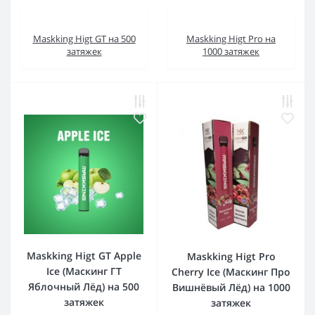
Maskking Higt GT на 500
Maskking Higt Pro на
затяжек
1000 затяжек
Maskking Higt GT Apple
Maskking Higt Pro
Ice (Маскинг ГТ
Cherry Ice (Маскинг Про
Яблочный Лёд) на 500
Вишнёвый Лёд) на 1000
затяжек
затяжек