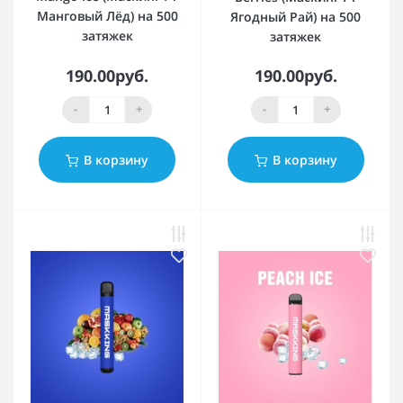
Манговый Лёд) на 500
Ягодный Рай) на 500
затяжек
затяжек
190.00руб.
190.00руб.
-
+
-
+
В корзину
В корзину