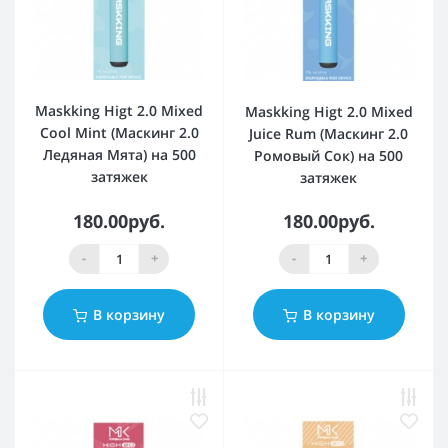
Maskking Higt 2.0 Mixed
Maskking Higt 2.0 Mixed
Cool Mint (Маскинг 2.0
Juice Rum (Маскинг 2.0
Ледяная Мята) на 500
Ромовый Сок) на 500
затяжек
затяжек
180.00руб.
180.00руб.
-
+
-
+
В корзину
В корзину