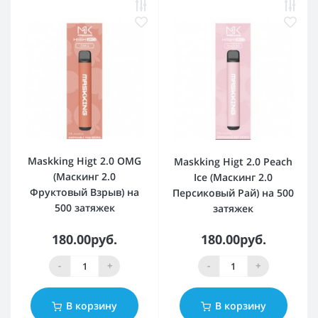
Maskking Higt 2.0 OMG
Maskking Higt 2.0 Peach
(Маскинг 2.0
Ice (Маскинг 2.0
Фруктовый Взрыв) на
Персиковый Рай) на 500
500 затяжек
затяжек
180.00руб.
180.00руб.
-
+
-
+
В корзину
В корзину