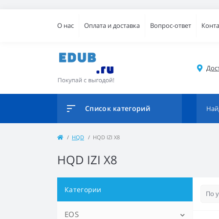
О нас
Оплата и доставка
Вопрос-ответ
Конт
Дос
Список категорий
HQD
HQD IZI X8
HQD IZI X8
Категории
EOS