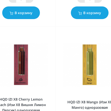
В корзину
В корзину
HQD IZI X8 Cherry Lemon
HQD IZI X8 Mango (Изи Х
each (Изи Х8 Вишня Лимон
Манго) одноразовая
Персик) одноразовая