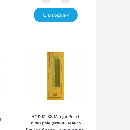
В корзину
HQD IZI X8 Mango Peach
8
Pineapple (Изи Х8 Манго
Персик Ананас) одноразовая