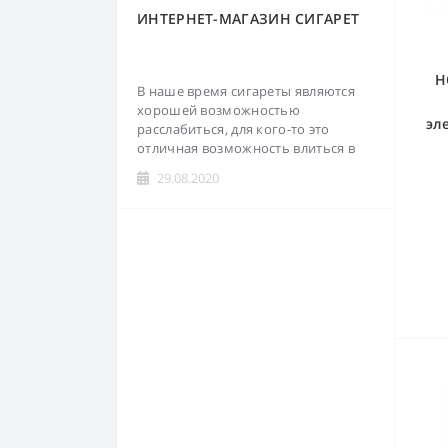
Dunhill
Guantanamera
ИНТЕРНЕТ-МАГАЗИН СИГАРЕТ
Esse
Mackintosh
H
EVE
Montana
В наше время сигареты являются
хорошей возможностью
эл
Glamour
Montecristo
расслабиться, для кого-то это
отличная возможность влиться в
новый коллектив или даже
Harvest
Moods
29.08.2020
познакомиться с кем-то, а для кого-
то уже просто привычка...
Jade
Partagas
Kent
Romeo y Julieta
Kiss
Кретек Djarum
L&M
Папиросы
LD
Lifa