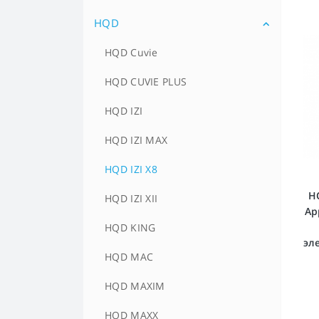
HQD
EOS E-Stick Premium Plus на
1000 затяжек
HQD Cuvie
EOS E-Stick Premium на 400
затяжек
HQD CUVIE PLUS
EOS E-Stick WIDE на 600 затяжек
HQD IZI
HQD IZI MAX
HQD IZI X8
HQ
HQD IZI XII
Ap
HQD KING
эл
HQD MAC
HQD MAXIM
HQD MAXX