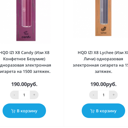
HQD IZI X8 Candy (Изи Х8
HQD IZI X8 Lychee (Изи Х
Конфетное Безумие)
Личи) одноразовая
дноразовая электронная
электронная сигарета на 1
сигарета на 1500 затяжек.
затяжек.
190.00руб.
190.00руб.
-
+
-
+
В корзину
В корзину