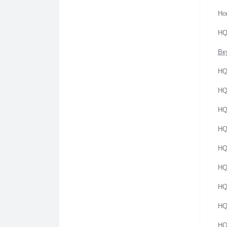
Richmond
Но
Rothmans
HQ
Senator
Вк
Silk
HQ
Sioux
HQ
Sobranie
HQ
HQ
Tradition
HQ
Vogue (Вог)
HQ
West
HQ
Winston
HQ
Донской Табак
HQ