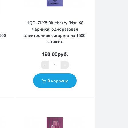
8
HQD IZI X8 Blueberry (Изи Х8
Черника) одноразовая
500
электронная сигарета на 1500
затяжек.
190.00руб.
-
+
В корзину