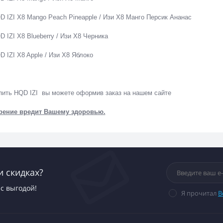
D IZI X8 Mango Peach Pineapple / Изи Х8 Манго Персик Ананас
D IZI X8 Blueberry / Изи Х8 Черника
D IZI X8 Apple / Изи Х8 Яблоко
пить HQD IZI вы можете оформив заказ на нашем сайте
рение вредит Вашему здоровью.
и скидках?
с выгодой!
Я прочитал
В