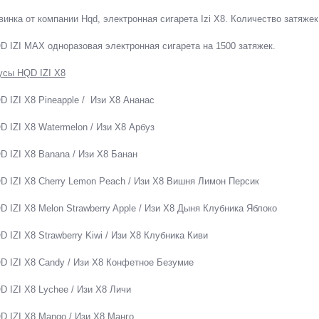
винка от компании Hqd, электронная сигарета Izi X8. Количество затяжек
D IZI MAX одноразовая электронная сигарета на 1500 затяжек.
усы HQD IZI X8
D IZI X8 Pineapple / Изи Х8 Ананас
D IZI X8 Watermelon / Изи Х8 Арбуз
D IZI X8 Banana / Изи Х8 Банан
D IZI X8 Cherry Lemon Peach
/ Изи Х8 Вишня Лимон Персик
D IZI X8 Melon Strawberry Apple / Изи Х8 Дыня Клубника Яблоко
D IZI X8 Strawberry Kiwi / Изи Х8 Клубника Киви
D IZI X8 Candy / Изи Х8 Конфетное Безумие
D IZI X8 Lychee / Изи Х8 Личи
D IZI X8 Mango / Изи Х8 Манго