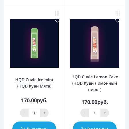
HQD Cuvie Lemon Cake
HQD Cuvie Ice mint
(HQD Куви Лимонный
(HQD Куви Мята)
пирог)
170.00руб.
170.00руб.
-
+
-
+
В корзину
В корзину