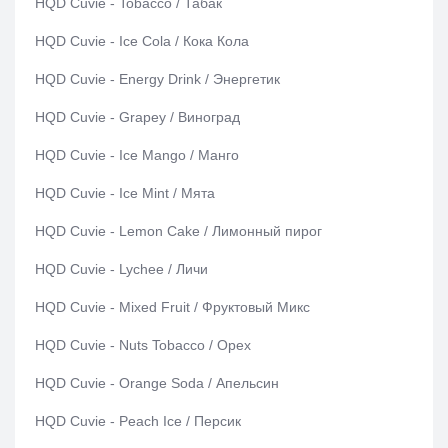
HQD Cuvie - Tobacco / Табак
HQD Cuvie - Ice Cola / Кока Кола
HQD Cuvie - Energy Drink / Энергетик
HQD Cuvie - Grapey / Виноград
HQD Cuvie - Ice Mango / Манго
HQD Cuvie - Ice Mint / Мята
HQD Cuvie - Lemon Cake / Лимонный пирог
HQD Cuvie - Lychee / Личи
HQD Cuvie - Mixed Fruit / Фруктовый Микс
HQD Cuvie - Nuts Tobacco / Орех
HQD Cuvie - Orange Soda / Апельсин
HQD Cuvie - Peach Ice / Персик