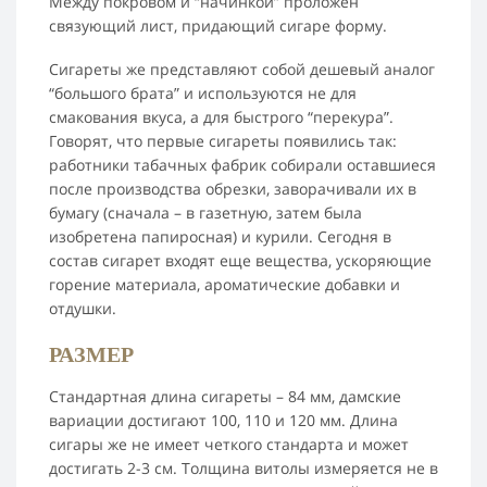
Между покровом и “начинкой” проложен
связующий лист, придающий сигаре форму.
Сигареты же представляют собой дешевый аналог
“большого брата” и используются не для
смакования вкуса, а для быстрого “перекура”.
Говорят, что первые сигареты появились так:
работники табачных фабрик собирали оставшиеся
после производства обрезки, заворачивали их в
бумагу (сначала – в газетную, затем была
изобретена папиросная) и курили. Сегодня в
состав сигарет входят еще вещества, ускоряющие
горение материала, ароматические добавки и
отдушки.
РАЗМЕР
Стандартная длина сигареты – 84 мм, дамские
вариации достигают 100, 110 и 120 мм. Длина
сигары же не имеет четкого стандарта и может
достигать 2-3 см. Толщина витолы измеряется не в