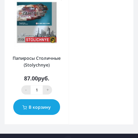
Папиросы Столичные
(Stolychnye)
87.00руб.
-
+
В корзину