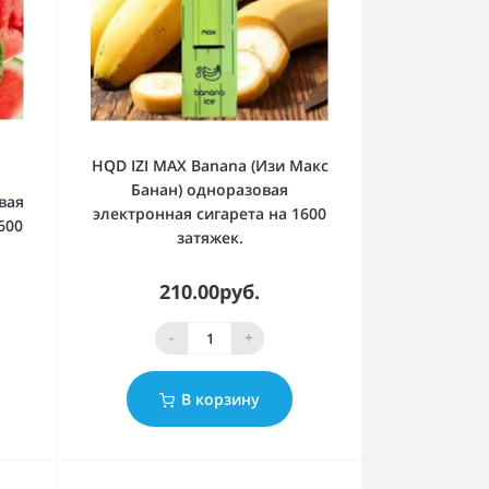
HQD IZI MAX Banana (Изи Макс
Банан) одноразовая
вая
электронная сигарета на 1600
600
затяжек.
210.00руб.
-
+
В корзину