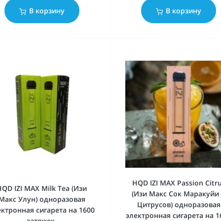
В корзину
В корзину
HQD IZI MAX Passion Citr
HQD IZI MAX Milk Tea (Изи
(Изи Макс Сок Маракуйи
Макс Улун) одноразовая
Цитрусов) одноразовая
ектронная сигарета на 1600
электронная сигарета на 1
затяжек.