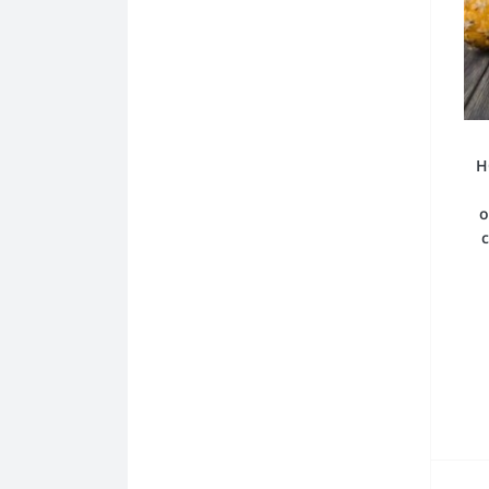
Lucky Strike
Manitou
Marlboro
Mevius
H
Next
о
Pall Mall
Parker & Simpson
Parliament
Pepe
Philip Morris
Play