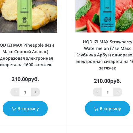
HQD IZI MAX Strawberry
QD IZI MAX Pineapple (Изи
Watermelon (Изи Макс
Макс Сочный Ананас)
Клубника Арбуз) одноразо
дноразовая электронная
электронная сигарета на 1
сигарета на 1600 затяжек.
затяжек
210.00руб.
210.00руб.
-
+
-
+
В корзину
В корзину