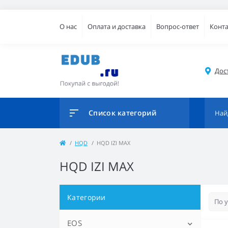
О нас
Оплата и доставка
Вопрос-ответ
Конт
Дос
Список категорий
HQD
HQD IZI MAX
HQD IZI MAX
Категории
EOS