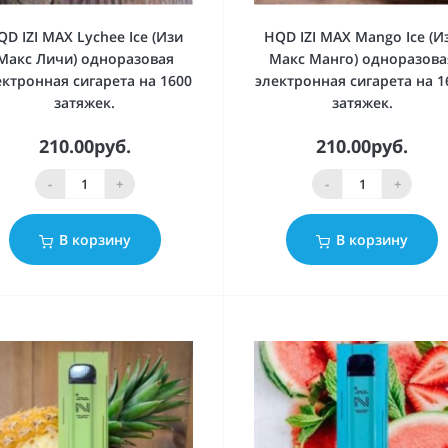
QD IZI MAX Lychee Ice (Изи
HQD IZI MAX Mango Ice (И
Макс Личи) одноразовая
Макс Манго) одноразова
ектронная сигарета на 1600
электронная сигарета на 1
затяжек.
затяжек.
210.00руб.
210.00руб.
-
+
-
+
В корзину
В корзину