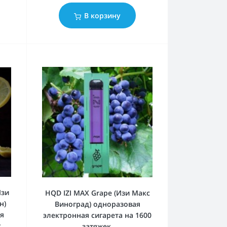
В корзину
Изи
HQD IZI MAX Grape (Изи Макс
н)
Виноград) одноразовая
ая
электронная сигарета на 1600
.
затяжек.