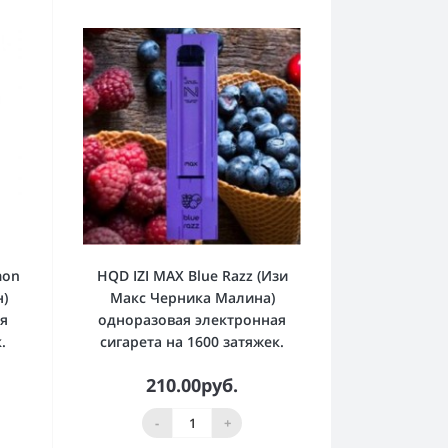
mon
HQD IZI MAX Blue Razz (Изи
)
Макс Черника Малина)
ая
одноразовая электронная
.
сигарета на 1600 затяжек.
210.00руб.
-
+