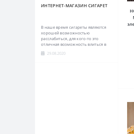
Dunhill
Guantanamera
ИНТЕРНЕТ-МАГАЗИН СИГАРЕТ
H
Esse
Mackintosh
эл
EVE
Montana
В наше время сигареты являются
хорошей возможностью
Glamour
Montecristo
расслабиться, для кого-то это
отличная возможность влиться в
новый коллектив или даже
Harvest
Moods
29.08.2020
познакомиться с кем-то, а для кого-
то уже просто привычка...
Jade
Partagas
Kent
Romeo y Julieta
Kiss
Кретек Djarum
L&M
Папиросы
LD
Lifa