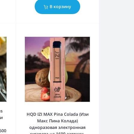
В корзину
us
HQD IZI MAX Pina Colada (Изи
 и
Макс Пина Колада)
одноразовая электронная
600
сигарета на 1600 затяжек.