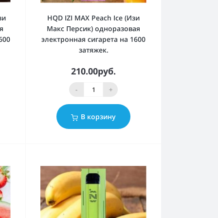
зи
HQD IZI MAX Peach Ice (Изи
я
Макс Персик) одноразовая
600
электронная сигарета на 1600
затяжек.
210.00руб.
-
+
В корзину