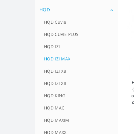
HQD
EOS E-Stick Premium Plus на
1000 затяжек
HQD Cuvie
EOS E-Stick Premium на 400
затяжек
HQD CUVIE PLUS
EOS E-Stick WIDE на 600 затяжек
HQD IZI
HQD IZI MAX
HQD IZI X8
H
HQD IZI XII
о
HQD KING
HQD MAC
HQD MAXIM
HQD MAXX