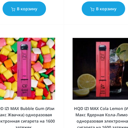
В корзину
В корзину
D IZI MAX Bubble Gum (Изи
HQD IZI MAX Cola Lemon (
акс Жвачка) одноразовая
Макс Ядерная Кола-Лимо
ектронная сигарета на 1600
одноразовая электронн
затяжек.
сигарета на 1600 затяжек