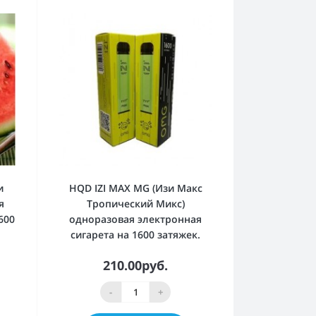
и
HQD IZI MAX MG (Изи Макс
я
Тропический Микс)
600
одноразовая электронная
сигарета на 1600 затяжек.
210.00руб.
-
+