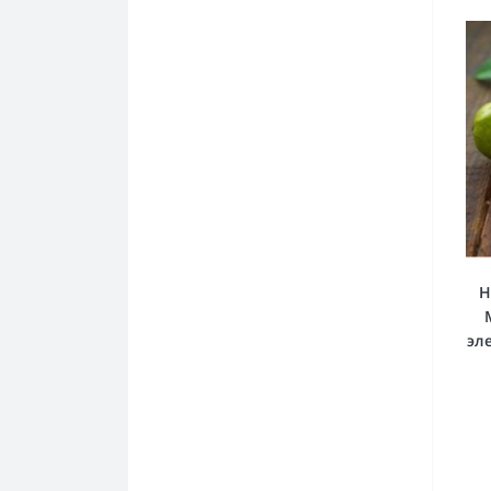
Richmond
Rothmans
Senator
Silk
Sioux
Sobranie
Tradition
H
Vogue (Вог)
эл
West
Winston
Донской Табак