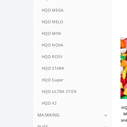
HQD MEGA
HQD MELO
HQD MINI
HQD NOVA
HQD ROSY
HQD STARK
HQD Super
HQD ULTRA STICK
HQD V2
HQ
М
MASKKING
эл
PUFF
MASKKING CIGONE