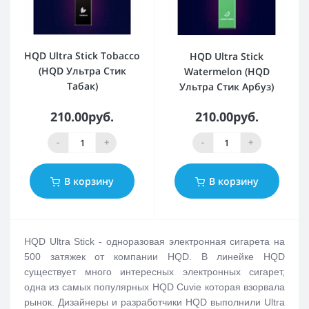
HQD Ultra Stick Tobacco
HQD Ultra Stick
(HQD Ультра Стик
Watermelon (HQD
Табак)
Ультра Стик Арбуз)
210.00руб.
210.00руб.
-
+
-
+
В корзину
В корзину
HQD Ultra Stick - одноразовая электронная сигарета на
500 затяжек от компании HQD. В линейке HQD
существует много интересных электронных сигарет,
одна из самых популярных HQD Cuvie которая взорвала
рынок. Дизайнеры и разработчики HQD выполнили Ultra