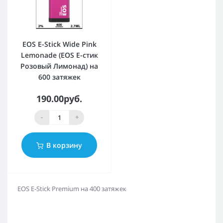
EOS E-Stick Wide Pink
Lemonade (EOS Е-стик
Розовый Лимонад) на
600 затяжек
190.00руб.
-
+
В корзину
EOS E-Stick Premium на 400 затяжек