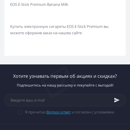
EOS E-Stick Premium Banana Milk
Купить электронную сигареты EOS E-Stick Premium вы
можете оформив заказ на нашем сайте
Хотите узнавать первым об акциях и скидках?
Подпишитесь на нашу рассылку и покупайте с выгодой!
Я прочитал
Вопрос-ответ
и согласен с условиями