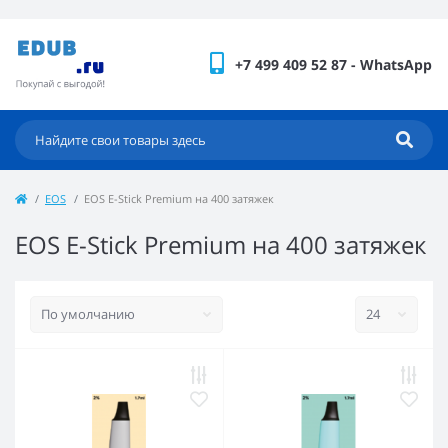
+7 499 409 52 87 - WhatsApp
EOS
EOS E-Stick Premium на 400 затяжек
EOS E-Stick Premium на 400 затяжек