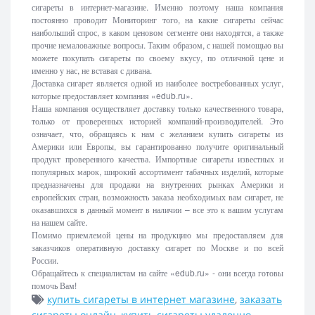
сигареты в интернет-магазине. Именно поэтому наша компания
постоянно проводит Мониторинг того, на какие сигареты сейчас
наибольший спрос, в каком ценовом сегменте они находятся, а также
прочие немаловажные вопросы. Таким образом, с нашей помощью вы
можете покупать сигареты по своему вкусу, по отличной цене и
именно у нас, не вставая с дивана.
Доставка сигарет является одной из наиболее востребованных услуг,
которые предоставляет компания «edub.ru».
Наша компания осуществляет доставку только качественного товара,
только от проверенных историей компаний-производителей. Это
означает, что, обращаясь к нам с желанием купить сигареты из
Америки или Европы, вы гарантированно получите оригинальный
продукт проверенного качества. Импортные сигареты известных и
популярных марок, широкий ассортимент табачных изделий, которые
предназначены для продажи на внутренних рынках Америки и
европейских стран, возможность заказа необходимых вам сигарет, не
оказавшихся в данный момент в наличии – все это к вашим услугам
на нашем сайте.
Помимо приемлемой цены на продукцию мы предоставляем для
заказчиков оперативную доставку сигарет по Москве и по всей
России.
Обращайтесь к специалистам на сайте «edub.ru» - они всегда готовы
помочь Вам!
купить сигареты в интернет магазине
,
заказать
сигареты онлайн
,
купить сигареты удаленно
,