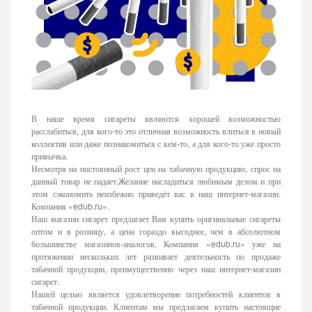
В наше время сигареты являются хорошей возможностью
расслабиться, для кого-то это отличная возможность влиться в новый
коллектив или даже познакомиться с кем-то, а для кого-то уже просто
привычка.
Несмотря на постоянный рост цен на табачную продукцию, спрос на
данный товар не падает.Желание насладиться любимым делом и при
этом сэкономить неизбежно приведёт вас в наш интернет-магазин.
Компания «edub.ru».
Наш магазин сигарет предлагает Вам купить оригинальные сигареты
оптом и в розницу, а цена гораздо выгоднее, чем в абсолютном
большинстве магазинов-аналогов. Компания «edub.ru» уже на
протяжении нескольких лет развивает деятельность по продаже
табачной продукции, преимущественно через наш интернет-магазин
сигарет.
Нашей целью является удовлетворение потребностей клиентов в
табачной продукции. Клиентам мы предлагаем купить настоящие