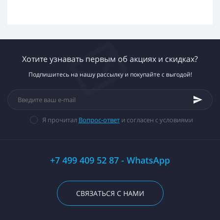
Хотите узнавать первым об акциях и скидках?
Подпишитесь на нашу рассылку и покупайте с выгодой!
Я прочитал
Вопрос-ответ
и согласен с условиями
+7 499 409 52 87 - WhatsApp
СВЯЗАТЬСЯ С НАМИ