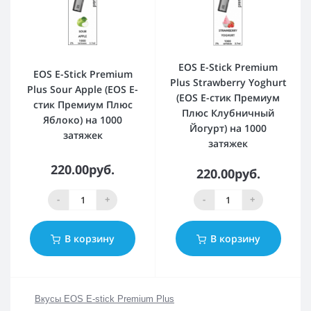
EOS E-Stick Premium
EOS E-Stick Premium
Plus Strawberry Yoghurt
Plus Sour Apple (EOS Е-
(EOS Е-стик Премиум
стик Премиум Плюс
Плюс Клубничный
Яблоко) на 1000
Йогурт) на 1000
затяжек
затяжек
220.00руб.
220.00руб.
-
+
-
+
В корзину
В корзину
Вкусы EOS E-stick Premium Plus