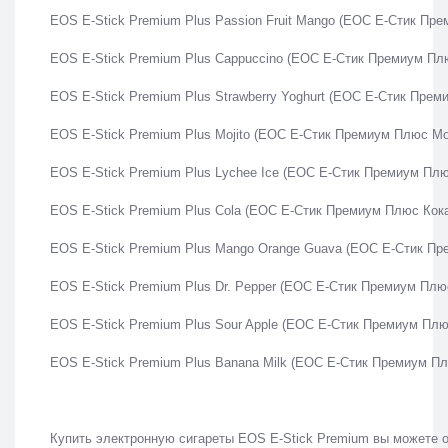
EOS E-Stick Premium Plus Passion Fruit Mango (ЕОС Е-Стик Пр
EOS E-Stick Premium Plus Cappuccino
(ЕОС Е-Стик Премиум Пл
EOS E-Stick Premium Plus Strawberry Yoghurt
(ЕОС Е-Стик Преми
EOS E-Stick Premium Plus Mojito
(ЕОС Е-Стик Премиум Плюс Мо
EOS E-Stick Premium Plus Lychee Ice
(ЕОС Е-Стик Премиум Плю
EOS E-Stick Premium Plus Cola
(ЕОС Е-Стик Премиум Плюс Кока
EOS E-Stick Premium Plus Mango Orange Guava
(ЕОС Е-Стик Пр
EOS E-Stick Premium Plus Dr. Pepper
(ЕОС Е-Стик Премиум Плюс
EOS E-Stick Premium Plus Sour Apple
(ЕОС Е-Стик Премиум Плю
EOS E-Stick Premium Plus Banana Milk
(ЕОС Е-Стик Премиум Пл
Купить электронную сигареты EOS E-Stick Premium вы можете 