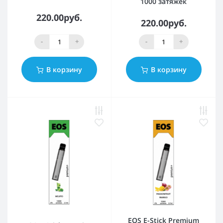
1000 затяжек
220.00руб.
220.00руб.
-
+
-
+
В корзину
В корзину
EOS E-Stick Premium