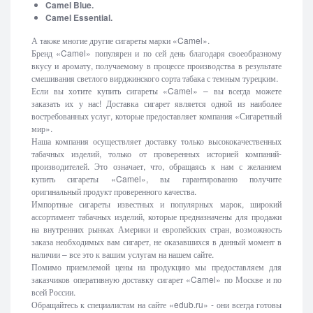
Camel Blue.
Camel Essential.
А также многие другие сигареты марки «Camel».
Бренд «Camel» популярен и по сей день благодаря своеобразному
вкусу и аромату, получаемому в процессе производства в результате
смешивания светлого вирджинского сорта табака с темным турецким.
Если вы хотите купить сигареты «Camel» – вы всегда можете
заказать их у нас! Доставка сигарет является одной из наиболее
востребованных услуг, которые предоставляет компания «Сигаретный
мир».
Наша компания осуществляет доставку только высококачественных
табачных изделий, только от проверенных историей компаний-
производителей. Это означает, что, обращаясь к нам с желанием
купить сигареты «Camel», вы гарантированно получите
оригинальный продукт проверенного качества.
Импортные сигареты известных и популярных марок, широкий
ассортимент табачных изделий, которые предназначены для продажи
на внутренних рынках Америки и европейских стран, возможность
заказа необходимых вам сигарет, не оказавшихся в данный момент в
наличии – все это к вашим услугам на нашем сайте.
Помимо приемлемой цены на продукцию мы предоставляем для
заказчиков оперативную доставку сигарет «Camel» по Москве и по
всей России.
Обращайтесь к специалистам на сайте «edub.ru» - они всегда готовы