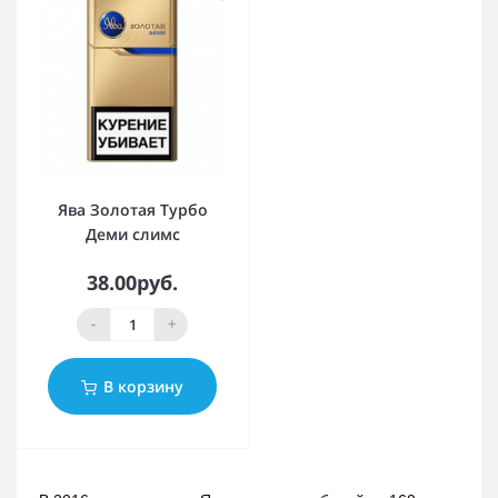
Ява Золотая Турбо
Деми слимс
38.00руб.
-
+
В корзину