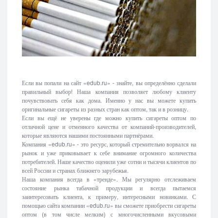
Если вы попали на сайт «edub.ru» - знайте, вы определённо сделали
правильный выбор! Наша компания позволяет любому клиенту
почувствовать себя как дома. Именно у нас вы можете купить
оригинальные сигареты из разных стран как оптом, так и в розницу.
Если вы ещё не уверены где можно купить сигареты оптом по
отличной цене и отменного качества от компаний-производителей,
которые являются нашими постоянными партнёрами.
Компания «edub.ru» - это ресурс, который стремительно ворвался на
рынок и уже приковывает к себе внимание огромного количества
потребителей. Наше качество оценили уже сотни и тысячи клиентов по
всей России и странах ближнего зарубежья.
Наша компания всегда в «тренде». Мы регулярно отслеживаем
состояние рынка табачной продукции и всегда пытаемся
заинтересовать клиента, к примеру, интересными новинками. С
помощью сайта компании «edub.ru» вы сможете приобрести сигареты
оптом (в том числе мелким) с многочисленными вкусовыми