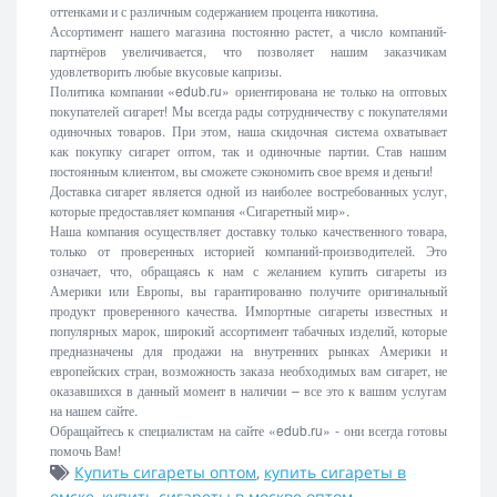
оттенками и с различным содержанием процента никотина.
Ассортимент нашего магазина постоянно растет, а число компаний-
партнёров увеличивается, что позволяет нашим заказчикам
удовлетворить любые вкусовые капризы.
Политика компании «edub.ru» ориентирована не только на оптовых
покупателей сигарет! Мы всегда рады сотрудничеству с покупателями
одиночных товаров. При этом, наша скидочная система охватывает
как покупку сигарет оптом, так и одиночные партии. Став нашим
постоянным клиентом, вы сможете сэкономить свое время и деньги!
Доставка сигарет является одной из наиболее востребованных услуг,
которые предоставляет компания «Сигаретный мир».
Наша компания осуществляет доставку только качественного товара,
только от проверенных историей компаний-производителей. Это
означает, что, обращаясь к нам с желанием купить сигареты из
Америки или Европы, вы гарантированно получите оригинальный
продукт проверенного качества. Импортные сигареты известных и
популярных марок, широкий ассортимент табачных изделий, которые
предназначены для продажи на внутренних рынках Америки и
европейских стран, возможность заказа необходимых вам сигарет, не
оказавшихся в данный момент в наличии – все это к вашим услугам
на нашем сайте.
Обращайтесь к специалистам на сайте «edub.ru» - они всегда готовы
помочь Вам!
Купить сигареты оптом
,
купить сигареты в
омске
,
купить сигареты в москве оптом