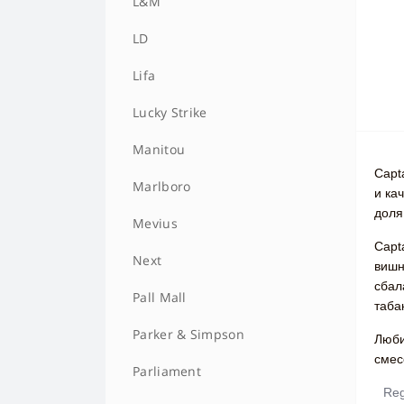
L&M
LD
Lifa
Lucky Strike
Manitou
Capt
Marlboro
и ка
доля
Mevius
Capt
Next
вишн
сбал
Pall Mall
таба
Parker & Simpson
Люби
смес
Parliament
Reg