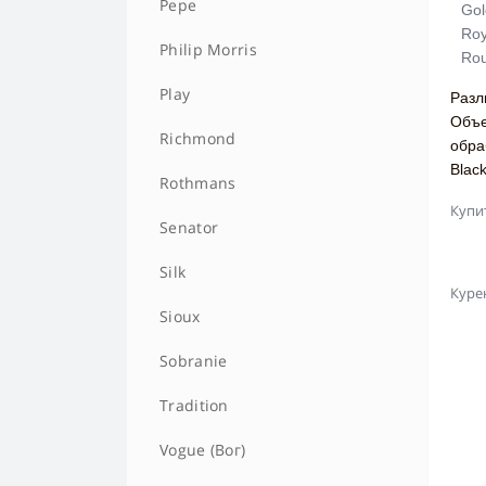
Pepe
Gol
Roy
Philip Morris
Rou
Play
Разл
Объе
Richmond
обра
Blac
Rothmans
Купит
Senator
Silk
Куре
Sioux
Sobranie
Tradition
Vogue (Вог)