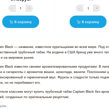
-
+
-
+
В корзину
В корзину
ain Black — название, известное курильщикам во всем мире. Под э
чественный трубочный табак. На родине в США бренд уже много ле
 и на мировом рынке.
ain Black известен своими ароматизированными продуктами. В лине
и и сигариллы с ароматом вишни, шоколада, ванили. Поклонники ц
ансированный и гармоничный вкус. Фрукты и сладости только подче
ка, но не перебивают его.
тели классики могут купить трубочный табак Captain Black без ар
ей, созданных по оригинальным рецептам:
ular
,