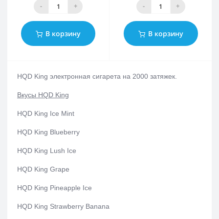
-
+
-
+
В корзину
В корзину
HQD King электронная сигарета на 2000 затяжек.
Вкусы HQD King
HQD King Ice Mint
HQD King Blueberry
HQD King Lush Ice
HQD King Grape
HQD King Pineapple Ice
HQD King Strawberry Banana