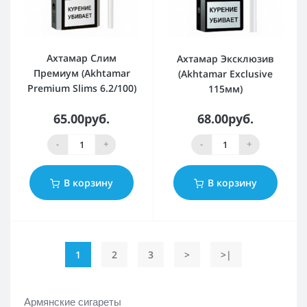
Ахтамар Слим
Ахтамар Эксклюзив
Премиум (Akhtamar
(Akhtamar Exclusive
Premium Slims 6.2/100)
115мм)
65.00руб.
68.00руб.
-
+
-
+
В корзину
В корзину
1
2
3
>
>|
Армянские сигареты