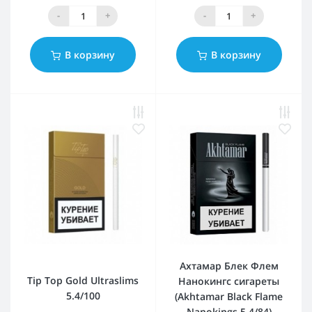
-
+
-
+
В корзину
В корзину
Ахтамар Блек Флем
Tip Top Gold Ultraslims
Нанокингс сигареты
5.4/100
(Akhtamar Black Flame
Nanokings 5.4/84)