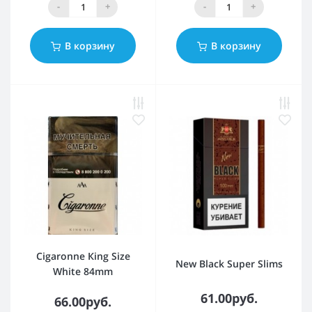
-
+
-
+
В корзину
В корзину
Cigaronne Кing Size
New Black Super Slims
White 84mm
61.00руб.
66.00руб.