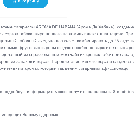
В корзину
атные сигариллы AROMA DE HABANA (Арома Де Хабана), созданны
их сортов табака, выращенного на доминиканских плантациях. При
 цельный табачный лист, что позволяет комбинировать до 25 отдель
вляемые фруктовые сиропы создают особенно выразительные аром
, сделанный из спрессованных мельчайших крошек табачного листа,
оронних запахов и вкусов. Переплетение мягкого вкуса и сладковат
ючительный аромат, который так ценим сигарными афисcионадо.
е подробную информацию можно получить на нашем сайте edub.ru
ние вредит Вашему здоровью.