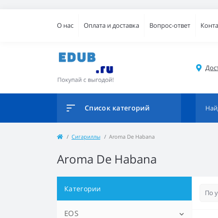
О нас
Оплата и доставка
Вопрос-ответ
Конт
Дос
Список категорий
Сигариллы
Aroma De Habana
Aroma De Habana
Категории
EOS