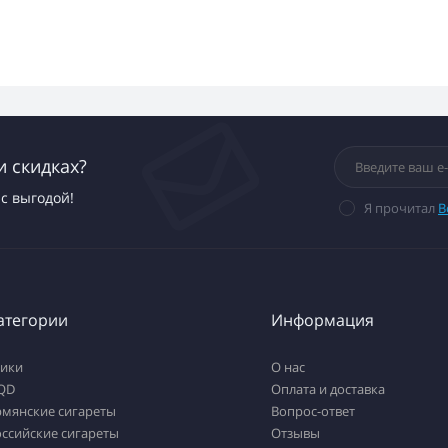
и скидках?
с выгодой!
Я прочитал
В
атегории
Информация
тики
О нас
QD
Оплата и доставка
рмянские сигареты
Вопрос-ответ
ссийские сигареты
Отзывы