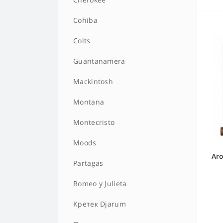
HQD MEGA
Chesterfield
Cohiba
HQD MELO
Davidoff
Colts
HQD MINI
Dunhill
Guantanamera
HQD NOVA
Esse
Mackintosh
HQD ROSY
EVE
Montana
HQD STARK
Glamour
Montecristo
HQD Super
Harvest
Moods
Aro
HQD ULTRA STICK
Jade
Partagas
HQD V2
Kent
Romeo y Julieta
Kiss
Кретек Djarum