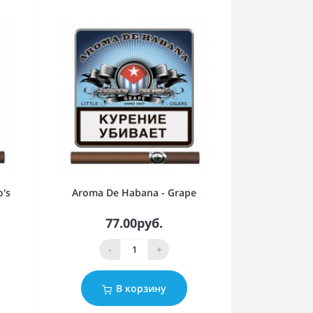
o's
Aroma De Habana - Grape
77.00руб.
-
+
В корзину