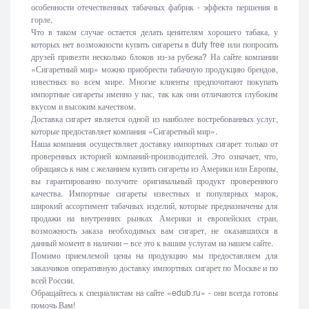
особенности отечественных табачных фабрик - эффекта першения в
горле.
Что в таком случае остается делать ценителям хорошего табака, у
которых нет возможности купить сигареты в duty free или попросить
друзей привезти несколько блоков из-за рубежа? На сайте компании
«Сигаретный мир» можно приобрести табачную продукцию брендов,
известных во всем мире. Многие клиенты предпочитают покупать
импортные сигареты именно у нас, так как они отличаются глубоким
вкусом и высоким качеством.
Доставка сигарет является одной из наиболее востребованных услуг,
которые предоставляет компания «Сигаретный мир».
Наша компания осуществляет доставку импортных сигарет только от
проверенных историей компаний-производителей. Это означает, что,
обращаясь к нам с желанием купить сигареты из Америки или Европы,
вы гарантированно получите оригинальный продукт проверенного
качества. Импортные сигареты известных и популярных марок,
широкий ассортимент табачных изделий, которые предназначены для
продажи на внутренних рынках Америки и европейских стран,
возможность заказа необходимых вам сигарет, не оказавшихся в
данный момент в наличии – все это к вашим услугам на нашем сайте.
Помимо приемлемой цены на продукцию мы предоставляем для
заказчиков оперативную доставку импортных сигарет по Москве и по
всей России.
Обращайтесь к специалистам на сайте «edub.ru» - они всегда готовы
помочь Вам!