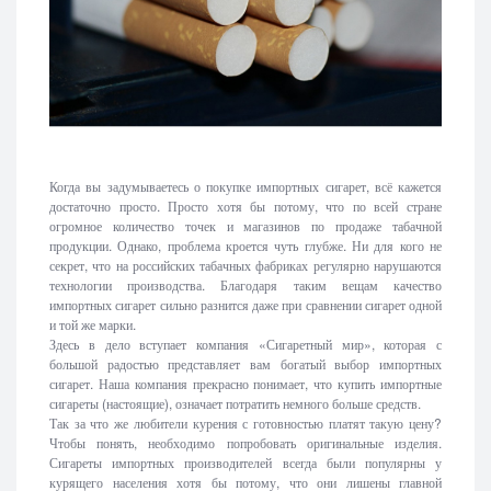
Когда вы задумываетесь о покупке импортных сигарет, всё кажется
достаточно просто. Просто хотя бы потому, что по всей стране
огромное количество точек и магазинов по продаже табачной
продукции. Однако, проблема кроется чуть глубже. Ни для кого не
секрет, что на российских табачных фабриках регулярно нарушаются
технологии производства. Благодаря таким вещам качество
импортных сигарет сильно разнится даже при сравнении сигарет одной
и той же марки.
Здесь в дело вступает компания «Сигаретный мир», которая с
большой радостью представляет вам богатый выбор импортных
сигарет. Наша компания прекрасно понимает, что купить импортные
сигареты (настоящие), означает потратить немного больше средств.
Так за что же любители курения с готовностью платят такую цену?
Чтобы понять, необходимо попробовать оригинальные изделия.
Сигареты импортных производителей всегда были популярны у
курящего населения хотя бы потому, что они лишены главной