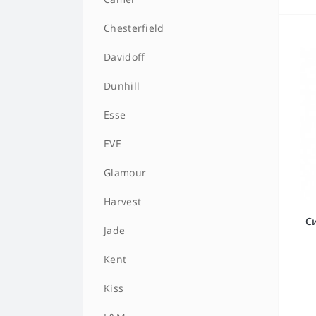
HQD MEGA
Chesterfield
HQD MELO
Davidoff
HQD MINI
Dunhill
HQD NOVA
Esse
HQD ROSY
EVE
HQD STARK
Glamour
HQD Super
Harvest
Си
HQD ULTRA STICK
Jade
HQD V2
Kent
Kiss