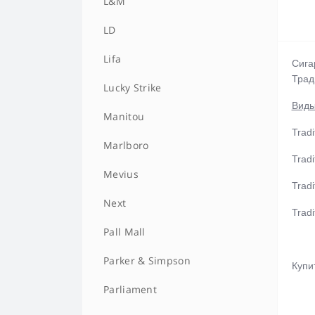
L&M
LD
Lifa
Сига
Трад
Lucky Strike
Виды
Manitou
Trad
Marlboro
Tradi
Mevius
Tradi
Next
Trad
Pall Mall
Parker & Simpson
Купи
Parliament