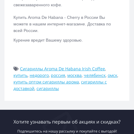
свежезаваренного кофе.
Купить
Aroma De Habana - Cherry
в России Вы
можете в нашем интернет-магазине. Доставка по
всей России.
Курение вредит Вашему здоровью.
Сигариллы Aroma De Habana Irish Coffee
,
купить
,
недорого
,
россия
,
москва
,
челябинск
,
омск
,
купить оптом сигариллы арома
,
сигариллы с
доставкой
,
сигариллы
Хотите узнавать первым об акциях и скидках?
Подпишитесь на нашу рассылку и покупайте с выгодой!