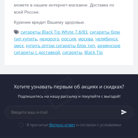
можете в нашем интернет-магазине.
Доставка по
всей России.
Курение вредит Вашему здоровью.
сигареты Black Tip White 7.8/83
,
сигареты блэк
тип купить
,
недорого
,
россия
,
москва
,
челябинск
,
омск
,
купить оптом сигареты блэк тип
,
армянские
сигареты с доставкой
,
сигареты
,
Black Tip
Хотите узнавать первым об акциях и скидках?
Подпишитесь на нашу рассылку и покупайте с выгодой!
Я прочитал
Вопрос-ответ
и согласен с условиями