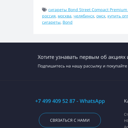
сигареты Bond Street Compact Premiu
россия
,
москва
,
челябинск
,
омск
,
купить оп
сигареты
,
Bond
Хотите узнавать первым об акциях 
Подпишитесь на нашу рассылку и покупайте 
+7 499 409 52 87 - WhatsApp
К
С
СВЯЗАТЬСЯ С НАМИ
H
А