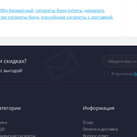
m Mix Ароматный
,
сигареты бонд купить
,
недорого
,
том сигареты бонд
,
российские сигареты с доставкой
,
и скидках?
с выгодой!
Я прочитал
В
атегории
Информация
тики
О нас
QD
Оплата и доставка
рмянские сигареты
Вопрос-ответ