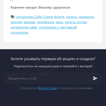
Курение вредит Вашему здоровью.
сигариллы Cafe Creme Arome
,
купить
,
недорого
,
россия
,
москва
,
челябинск
,
омск
,
купить оптом
сигариллы кафе
,
сигариллы с доставкой
,
сигариллы
Хотите узнавать первым об акциях и скидках?
Подпишитесь на нашу рассылку и покупайте с выгодой!
Я прочитал
Вопрос-ответ
и согласен с условиями