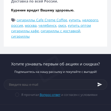
Доставка по всей России.
Курение вредит Вашему здоровью.
сигариллы Cafe Creme Coffee
,
купить
,
недорого
,
россия
,
москва
,
челябинск
,
омск
,
купить оптом
сигариллы кафе
,
сигариллы с доставкой
,
сигариллы
Хотите узнавать первым об акциях и скидках?
Подпишитесь на нашу рассылку и покупайте с выгодой!
Я прочитал
Вопрос-ответ
и согласен с условиями