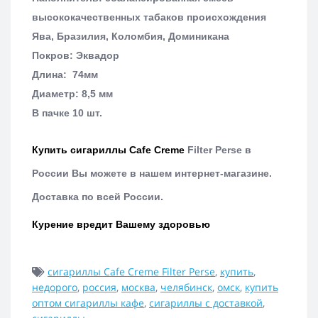
высококачественных табаков происхождения
Ява, Бразилия, Коломбия, Доминикана
Покров: Эквадор
Длина: 74мм
Диаметр: 8,5 мм
В пачке 10 шт.
Купить сигариллы
Cafe Creme
Filter Perse
в
России Вы можете в нашем интернет-магазине.
Доставка по всей России.
Курение вредит Вашему здоровью
сигариллы Cafe Creme Filter Perse
,
купить
,
недорого
,
россия
,
москва
,
челябинск
,
омск
,
купить
оптом сигариллы кафе
,
сигариллы с доставкой
,