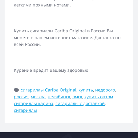
легкими пряными нотами.
Купить сигариллы Cariba Original в России Вы
можете в нашем интернет-магазине. Доставка по
всей России.
Курение вредит Вашему здоровью.
сигариллы Cariba Original
,
купить
,
недорого
,
россия
,
москва
,
челябинск
,
омск
,
купить оптом
сигариллы кариба
,
сигариллы с доставкой
,
сигариллы