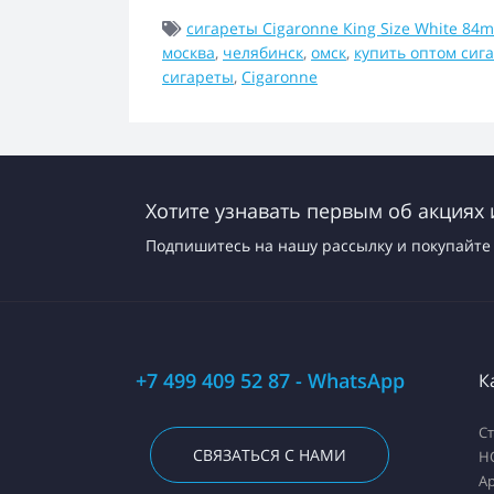
сигареты Cigaronne Кing Size White 84
москва
,
челябинск
,
омск
,
купить оптом сиг
сигареты
,
Cigaronne
Хотите узнавать первым об акциях 
Подпишитесь на нашу рассылку и покупайте 
+7 499 409 52 87 - WhatsApp
К
С
СВЯЗАТЬСЯ С НАМИ
H
А