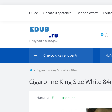
О нас
Оплата и доставка
Вопрос-ответ
Конт
Дос
Список категорий
Cigaronne Кing Size White 84mm
Cigaronne Кing Size White 8
Наличие:
Есть в наличии