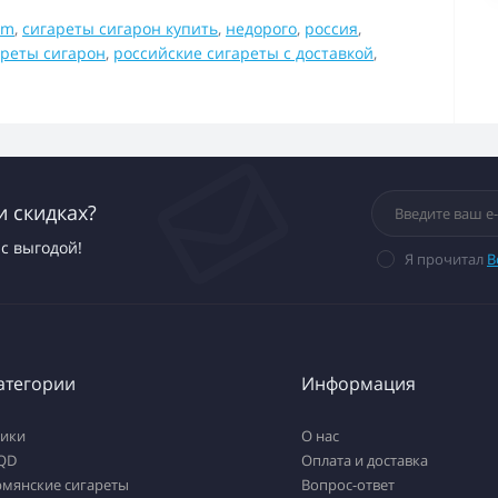
mm
,
сигареты сигарон купить
,
недорого
,
россия
,
ареты сигарон
,
российские сигареты с доставкой
,
и скидках?
с выгодой!
Я прочитал
В
атегории
Информация
тики
О нас
QD
Оплата и доставка
рмянские сигареты
Вопрос-ответ