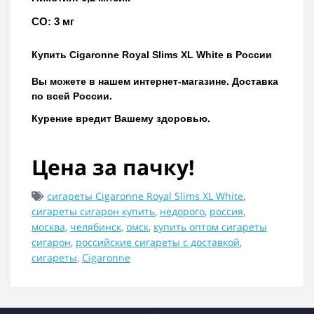
СО: 3 мг
Купить
Cigaronne Royal Slims XL White
в России
Вы можете в нашем интернет-магазине.
Доставка
по всей России.
Курение вредит Вашему здоровью.
Цена за пачку!
сигареты Cigaronne Royal Slims XL White
,
сигареты сигарон купить
,
недорого
,
россия
,
москва
,
челябинск
,
омск
,
купить оптом сигареты
сигарон
,
российские сигареты с доставкой
,
сигареты
,
Cigaronne