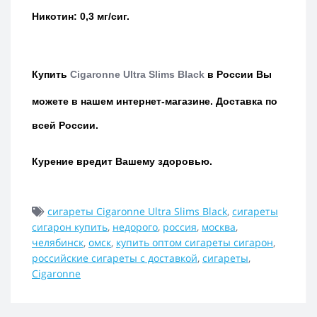
Никотин: 0,3 мг/сиг.
Купить
Cigaronne Ultra Slims Black
в России Вы
можете в нашем интернет-магазине.
Доставка по
всей России.
Курение вредит Вашему здоровью.
сигареты Cigaronne Ultra Slims Black
,
сигареты
сигарон купить
,
недорого
,
россия
,
москва
,
челябинск
,
омск
,
купить оптом сигареты сигарон
,
российские сигареты с доставкой
,
сигареты
,
Cigaronne