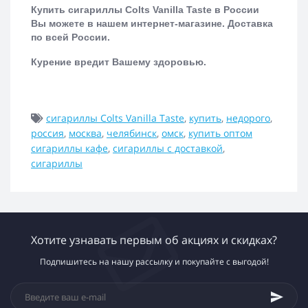
Купить сигариллы Colts Vanilla Taste в России
Вы можете в нашем интернет-магазине. Доставка
по всей России.
Курение вредит Вашему здоровью.
сигариллы Colts Vanilla Taste
,
купить
,
недорого
,
россия
,
москва
,
челябинск
,
омск
,
купить оптом
сигариллы кафе
,
сигариллы с доставкой
,
сигариллы
Хотите узнавать первым об акциях и скидках?
Подпишитесь на нашу рассылку и покупайте с выгодой!