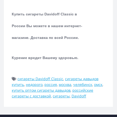
Купить сигареты Davidoff Classic в
России Вы можете в нашем интернет-
магазине.
Доставка по всей России.
Курение вредит Вашему здоровью.
сигареты Davidoff Classic
,
сигареты давыдов
купить
,
недорого
,
россия
,
москва
,
челябинск
,
омск
,
купить оптом сигареты давыдов
,
российские
сигареты с доставкой
,
сигареты
,
Davidoff