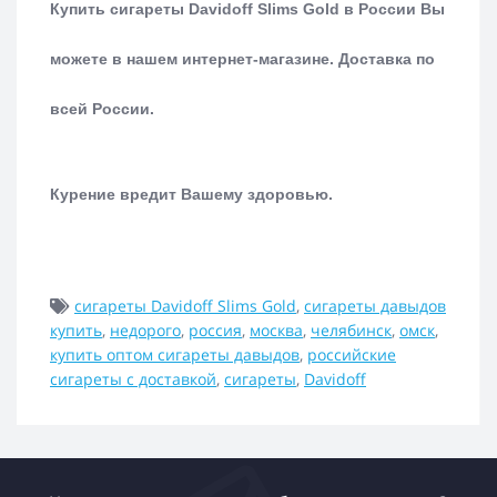
Купить сигареты Davidoff Slims Gold в России Вы
можете в нашем интернет-магазине.
Доставка по
всей России.
Курение вредит Вашему здоровью.
сигареты Davidoff Slims Gold
,
сигареты давыдов
купить
,
недорого
,
россия
,
москва
,
челябинск
,
омск
,
купить оптом сигареты давыдов
,
российские
сигареты с доставкой
,
сигареты
,
Davidoff