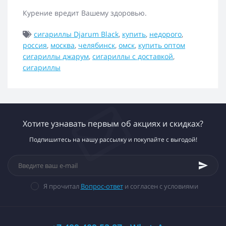
Курение вредит Вашему здоровью.
сигариллы Djarum Black
,
купить
,
недорого
,
россия
,
москва
,
челябинск
,
омск
,
купить оптом
сигариллы джарум
,
сигариллы с доставкой
,
сигариллы
Хотите узнавать первым об акциях и скидках?
Подпишитесь на нашу рассылку и покупайте с выгодой!
Я прочитал
Вопрос-ответ
и согласен с условиями