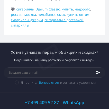
сигариллы Djarum Classic
,
купить
,
недорого
,
россия
,
москва
,
челябинск
,
омск
,
купить оптом
сигариллы джарум
,
сигариллы с доставкой
,
сигариллы
Хотите узнавать первым об акциях и скидках?
Подпишитесь на нашу рассылку и покупайте с выгодой!
Я прочитал
Вопрос-ответ
и согласен с условиями
+7 499 409 52 87 - WhatsApp