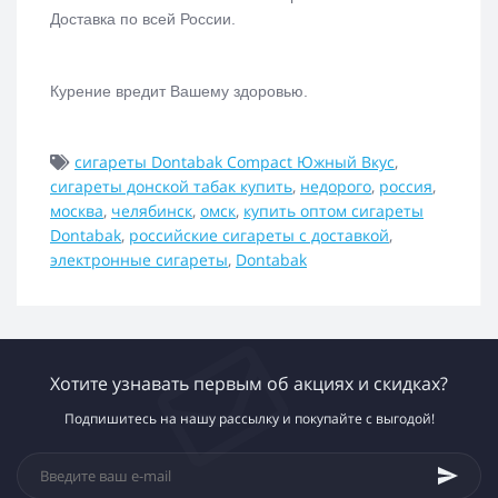
Доставка по всей России.
Курение вредит Вашему здоровью.
сигареты Dontabak Compact Южный Вкус
,
сигареты донской табак купить
,
недорого
,
россия
,
москва
,
челябинск
,
омск
,
купить оптом сигареты
Dontabak
,
российские сигареты с доставкой
,
электронные сигареты
,
Dontabak
Хотите узнавать первым об акциях и скидках?
Подпишитесь на нашу рассылку и покупайте с выгодой!