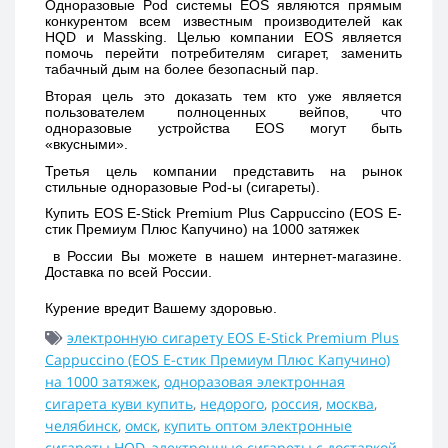
Одноразовые Pod системы EOS являются прямым 
конкурентом всем известным производителей как 
HQD и Massking. Целью компании EOS является 
помочь перейти потребителям сигарет, заменить 
табачный дым на более безопасный пар. 
Вторая цель это доказать тем кто уже является 
пользователем полноценных вейпов, что 
одноразовые устройства EOS могут быть 
«вкусными». 
Третья цель компании представить на рынок 
стильные одноразовые Pod-ы (сигареты).
Купить 
EOS E-Stick Premium Plus Cappuccino (EOS Е-
стик Премиум Плюс Капучино) на 1000 затяжек 
 в России Вы можете в нашем интернет-магазине. 
Доставка по всей России. 
Курение вредит Вашему здоровью.
электронную сигарету EOS E-Stick Premium Plus
Cappuccino (EOS Е-стик Премиум Плюс Капучино)
на 1000 затяжек
,
одноразовая электронная
сигарета куви купить
,
недорого
,
россия
,
москва
,
челябинск
,
омск
,
купить оптом электронные
сигареты HQD
,
электронные сигареты с доставкой
,