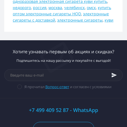
одноразовая электронная сигарета куви купить
,
недорого
,
россия
,
москва
,
челябинск
,
омск
,
купить
оптом электронные сигареты HQD
,
электронные
сигареты с доставкой
,
электронные сигареты
,
куви
Хотите узнавать первым об акциях и скидках?
Подпишитесь на нашу рассылку и покупайте с выгодой!
Я прочитал
Вопрос-ответ
и согласен с условиями
+7 499 409 52 87 - WhatsApp