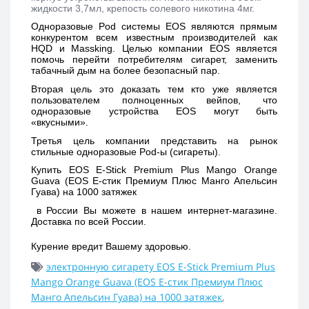
жидкости 3,7мл, крепость солевого никотина 4мг.
Одноразовые Pod системы EOS являются прямым 
конкурентом всем известным производителей как 
HQD и Massking. Целью компании EOS является 
помочь перейти потребителям сигарет, заменить 
табачный дым на более безопасный пар. 
Вторая цель это доказать тем кто уже является 
пользователем полноценных вейпов, что 
одноразовые устройства EOS могут быть 
«вкусными». 
Третья цель компании представить на рынок 
стильные одноразовые Pod-ы (сигареты).
Купить 
EOS E-Stick Premium Plus Mango Orange 
Guava (EOS Е-стик Премиум Плюс Манго Апельсин 
Гуава) на 1000 затяжек 
 в России Вы можете в нашем интернет-магазине. 
Доставка по всей России. 
Курение вредит Вашему здоровью.
электронную сигарету EOS E-Stick Premium Plus
Mango Orange Guava (EOS Е-стик Премиум Плюс
Манго Апельсин Гуава) на 1000 затяжек
,