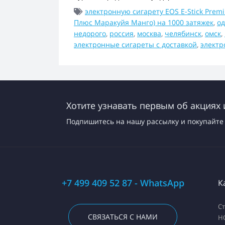
электронную сигарету EOS E-Stick Premi
Плюс Маракуйя Манго) на 1000 затяжек
,
од
недорого
,
россия
,
москва
,
челябинск
,
омск
,
электронные сигареты с доставкой
,
электр
Хотите узнавать первым об акциях 
Подпишитесь на нашу рассылку и покупайте 
+7 499 409 52 87 - WhatsApp
К
С
СВЯЗАТЬСЯ С НАМИ
H