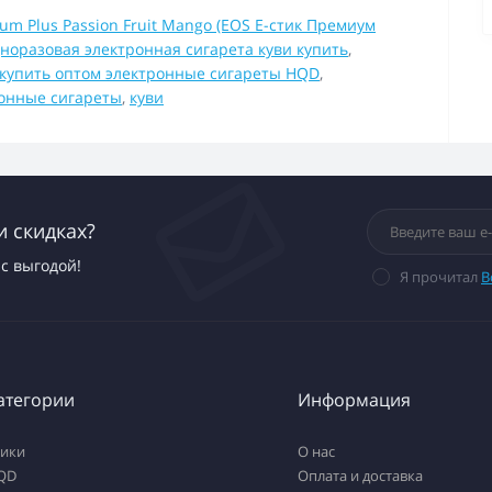
um Plus Passion Fruit Mango (EOS Е-стик Премиум
норазовая электронная сигарета куви купить
,
купить оптом электронные сигареты HQD
,
онные сигареты
,
куви
и скидках?
с выгодой!
Я прочитал
В
атегории
Информация
тики
О нас
QD
Оплата и доставка