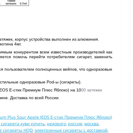
атяжек, корпус устройства выполнен из алюминия. 
котина 4мг.
ямым конкурентом всем известным производителей как 
ется помочь перейти потребителям сигарет, заменить 
тся пользователем полноценных вейпов, что одноразовые 
 стильные одноразовые Pod-ы (сигареты).
 (EOS Е-стик Премиум Плюс Яблоко) на 10
00 затяжек 
ине. Доставка по всей России. 
ium Plus Sour Apple (EOS Е-стик Премиум Плюс Яблоко)
сигарета куви купить
,
недорого
,
россия
,
москва
,
е сигареты HQD
,
электронные сигареты с доставкой
,