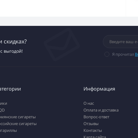
и скидках?
с выгодой!
Я прочитал
В
атегории
Информация
тики
О нас
QD
Оплата и доставка
рмянские сигареты
Вопрос-ответ
ссийские сигареты
Отзывы
игариллы
Контакты
Карта сайта