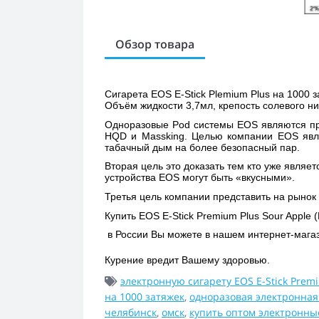
Обзор товара
Сигарета EOS E-Stick Plemium Plus на 1000 з
Объём жидкости 3,7мл, крепость солевого ни
Одноразовые Pod системы EOS являются пр
HQD и Massking. Целью компании EOS явля
табачный дым на более безопасный пар. 
Вторая цель это доказать тем кто уже являе
устройства EOS могут быть «вкусными». 
Третья цель компании представить на рынок
Купить 
EOS E-Stick Premium Plus Sour Apple
 в России Вы можете в нашем интернет-магаз
Курение вредит Вашему здоровью.
электронную сигарету EOS E-Stick Prem
на 1000 затяжек
,
одноразовая электронная 
челябинск
,
омск
,
купить оптом электронны