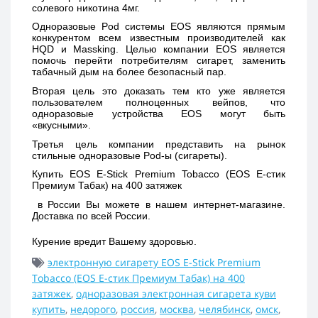
солевого никотина 4мг.
Одноразовые Pod системы EOS являются прямым 
конкурентом всем известным производителей как 
HQD и Massking. Целью компании EOS является 
помочь перейти потребителям сигарет, заменить 
табачный дым на более безопасный пар. 
Вторая цель это доказать тем кто уже является 
пользователем полноценных вейпов, что 
одноразовые устройства EOS могут быть 
«вкусными». 
Третья цель компании представить на рынок 
стильные одноразовые Pod-ы (сигареты).
Купить 
EOS E-Stick Premium Tobacco (EOS Е-стик 
Премиум Табак) на 400 затяжек 
 в России Вы можете в нашем интернет-магазине. 
Доставка по всей России. 
Курение вредит Вашему здоровью.
электронную сигарету EOS E-Stick Premium
Tobacco (EOS Е-стик Премиум Табак) на 400
затяжек
,
одноразовая электронная сигарета куви
купить
,
недорого
,
россия
,
москва
,
челябинск
,
омск
,