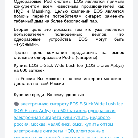
Одноразовые Pod системы EOS являются прямым 
конкурентом всем известным производителей как 
HQD и Massking. Целью компании EOS является 
помочь перейти потребителям сигарет, заменить 
табачный дым на более безопасный пар. 
Вторая цель это доказать тем кто уже является 
пользователем полноценных вейпов, что 
одноразовые устройства EOS могут быть 
«вкусными». 
Третья цель компании представить на рынок 
стильные одноразовые Pod-ы (сигареты).
Купить 
EOS E-Stick Wide Lush Ice (EOS Е-стик Арбуз) 
на 600 затяжек 
 в России Вы можете в нашем интернет-магазине. 
Доставка по всей России. 
Курение вредит Вашему здоровью.
электронную сигарету EOS E-Stick Wide Lush Ice
(EOS Е-стик Арбуз) на 600 затяжек
,
одноразовая
электронная сигарета куви купить
,
недорого
,
россия
,
москва
,
челябинск
,
омск
,
купить оптом
электронные сигареты HQD
,
электронные
сигареты с доставкой
,
электронные сигареты
,
куви