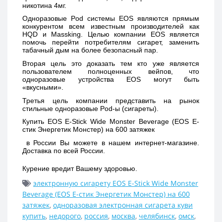
никотина 4мг.
Одноразовые Pod системы EOS являются прямым 
конкурентом всем известным производителей как 
HQD и Massking. Целью компании EOS является 
помочь перейти потребителям сигарет, заменить 
табачный дым на более безопасный пар. 
Вторая цель это доказать тем кто уже является 
пользователем полноценных вейпов, что 
одноразовые устройства EOS могут быть 
«вкусными». 
Третья цель компании представить на рынок 
стильные одноразовые Pod-ы (сигареты).
Купить 
EOS E-Stick Wide Monster Beverage (EOS Е-
стик Энергетик Монстер) на 600 затяжек 
 в России Вы можете в нашем интернет-магазине. 
Доставка по всей России. 
Курение вредит Вашему здоровью.
электронную сигарету EOS E-Stick Wide Monster
Beverage (EOS Е-стик Энергетик Монстер) на 600
затяжек
,
одноразовая электронная сигарета куви
купить
,
недорого
,
россия
,
москва
,
челябинск
,
омск
,