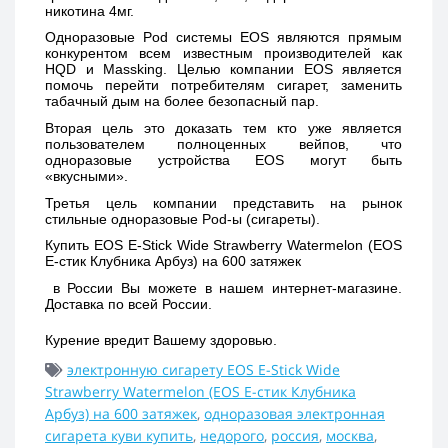
никотина 4мг.
Одноразовые Pod системы EOS являются прямым 
конкурентом всем известным производителей как 
HQD и Massking. Целью компании EOS является 
помочь перейти потребителям сигарет, заменить 
табачный дым на более безопасный пар. 
Вторая цель это доказать тем кто уже является 
пользователем полноценных вейпов, что 
одноразовые устройства EOS могут быть 
«вкусными». 
Третья цель компании представить на рынок 
стильные одноразовые Pod-ы (сигареты).
Купить 
EOS E-Stick Wide Strawberry Watermelon (EOS 
Е-стик Клубника Арбуз) на 600 затяжек 
 в России Вы можете в нашем интернет-магазине. 
Доставка по всей России. 
Курение вредит Вашему здоровью.
электронную сигарету EOS E-Stick Wide
Strawberry Watermelon (EOS Е-стик Клубника
Арбуз) на 600 затяжек
,
одноразовая электронная
сигарета куви купить
,
недорого
,
россия
,
москва
,