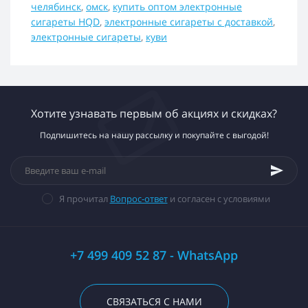
челябинск
,
омск
,
купить оптом электронные
сигареты HQD
,
электронные сигареты с доставкой
,
электронные сигареты
,
куви
Хотите узнавать первым об акциях и скидках?
Подпишитесь на нашу рассылку и покупайте с выгодой!
Я прочитал
Вопрос-ответ
и согласен с условиями
+7 499 409 52 87 - WhatsApp
СВЯЗАТЬСЯ С НАМИ