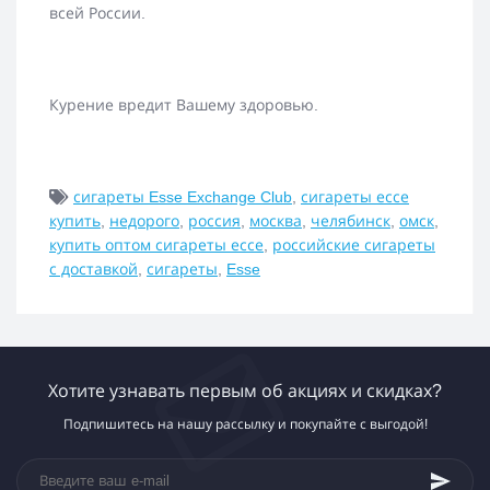
всей России.
Курение вредит Вашему здоровью.
сигареты Esse Exchange Club
,
сигареты ессе
купить
,
недорого
,
россия
,
москва
,
челябинск
,
омск
,
купить оптом сигареты ессе
,
российские сигареты
с доставкой
,
сигареты
,
Esse
Хотите узнавать первым об акциях и скидках?
Подпишитесь на нашу рассылку и покупайте с выгодой!