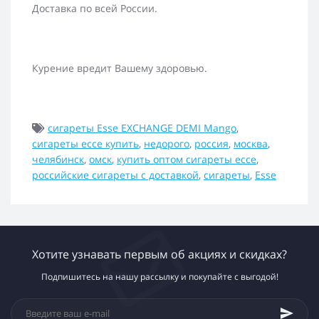
Доставка по всей России.
Курение вредит Вашему здоровью.
сигареты Esse EXCHANGE DEMI Mango
,
сигареты ессе купить
,
недорого
,
россия
,
москва
,
челябинск
,
омск
,
купить оптом сигареты ессе
,
российские сигареты с доставкой
,
сигареты
,
Esse
Хотите узнавать первым об акциях и скидках?
Подпишитесь на нашу рассылку и покупайте с выгодой!